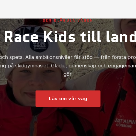
DEN BLÅGULA VÄGEN
 Race Kids till lan
och spets. Alla ambitionsnivåer får stöd — från första pr
ning på skidgymnasiet. Glädje, gemenskap och engagemang 
gör.
Läs om vår väg