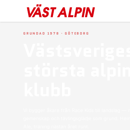
GRUNDAD 1978 · GÖTEBORG
Västsverige
största alpi
klubb
Vi bygger åkare från Race Kids till landslag —
gemenskap och tävlingsglädje som grund. He
Ale, träning nästan året runt.