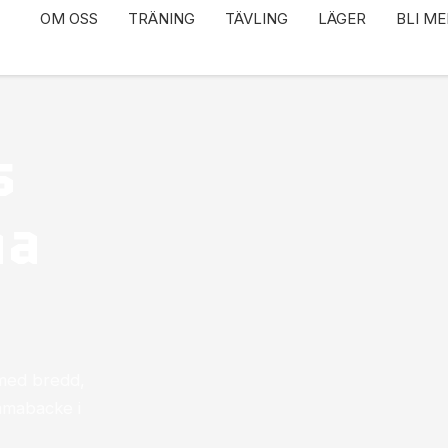
OM OSS
TRÄNING
TÄVLING
LÄGER
BLI M
s
na
 med bredd,
mmabacke i