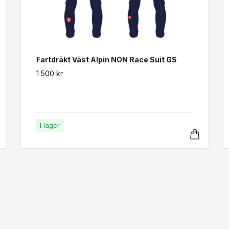
Fartdräkt Väst Alpin NON Race Suit GS
1 500 kr
I lager